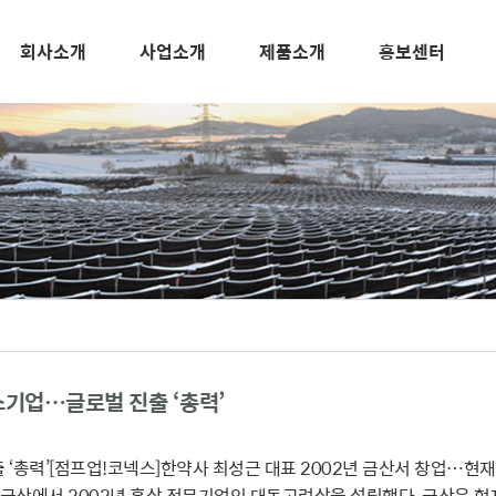
회사소개
사업소개
제품소개
홍보센터
소기업…글로벌 진출 ‘총력’
‘총력’[점프업!코넥스]한약사 최성근 대표 2002년 금산서 창업…현재
남 금산에서 2002년 홍삼 전문기업인 대동고려삼을 설립했다. 금산은 현재