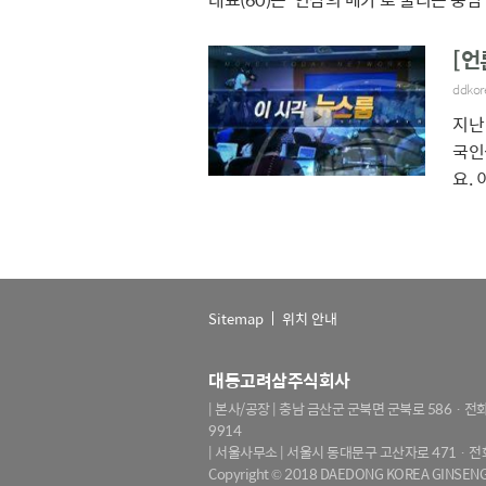
[언
ddkor
지난
국인
요.
Sitemap
위치 안내
대동고려삼주식회사
| 본사/공장 | 충남 금산군 군북면 군북로 586
· 전화
9914
| 서울사무소 | 서울시 동대문구 고산자로 471
· 전
Copyright © 2018 DAEDONG KOREA GINSENG 