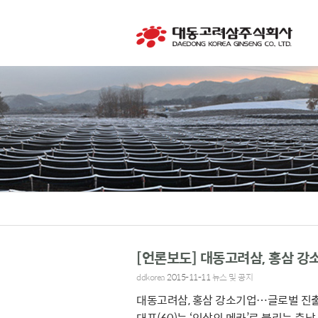
[언론보도] 대동고려삼, 홍삼 강
ddkorea
2015-11-11
뉴스 및 공지
대동고려삼, 홍삼 강소기업…글로벌 진출 
대표(60)는 ‘인삼의 메카’로 불리는 충