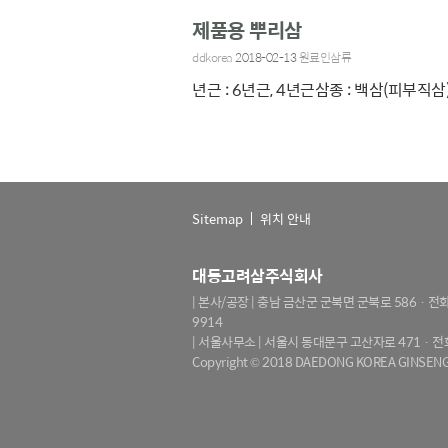
제품용 뿌리삼
ddkorea
2018-02-13
원료인삼류
년근 : 6년근, 4년근삼종 : 백삼(피부직삼
Sitemap
위치 안내
대동고려삼주식회사
| 본사/공장 | 충남 금산군 군북면 군북로 586
· 전화
9914
| 서울사무소 | 서울시 동대문구 고산자로 471
· 전
Copyright © 2018 DAEDONG KOREA GINSENG 