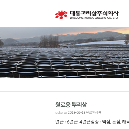
원료용 뿌리삼
ddkorea
2018-02-13
원료인삼류
년근 : 6년근, 4년근삼종 : 백삼, 홍삼, 태