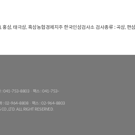
), 홍삼, 태극삼, 흑삼농협경제지주 한국인삼검사소 검사종류 : 곡삼, 편삼, 천삼
 : 041-753-8803 · 팩스 : 041-753-
화 : 02-964-8808 · 팩스 : 02-964-8803
CO.,LTD. ALL RIGHT RESERVED.