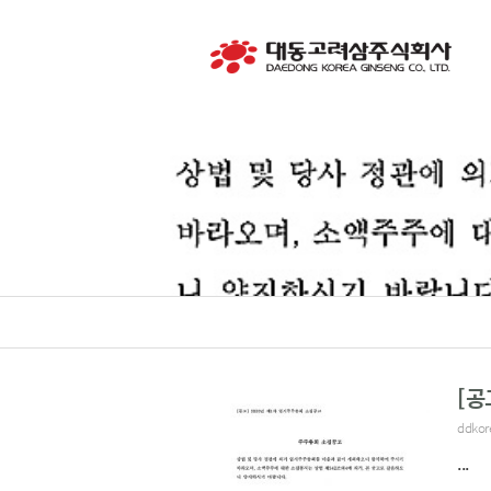
[공
ddkor
...