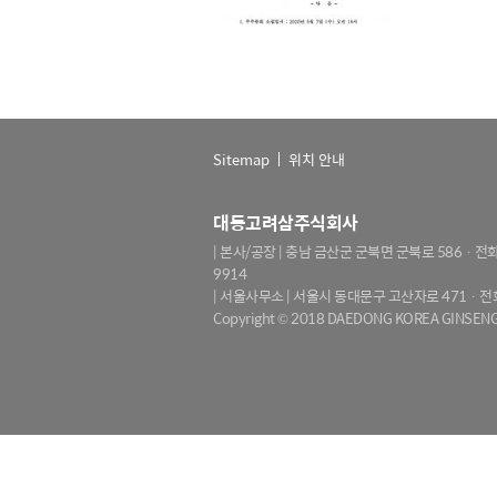
Sitemap
위치 안내
대동고려삼주식회사
| 본사/공장 | 충남 금산군 군북면 군북로 586
· 전화
9914
| 서울사무소 | 서울시 동대문구 고산자로 471
· 전
Copyright © 2018 DAEDONG KOREA GINSENG 