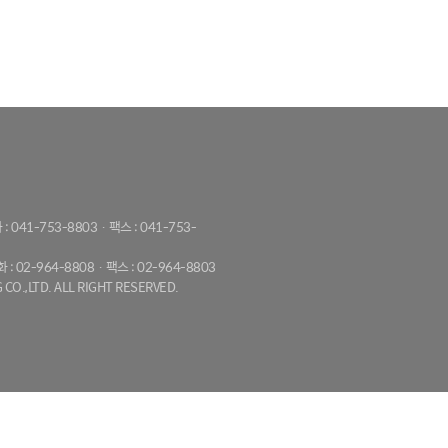
 : 041-753-8803 · 팩스 : 041-753-
화 : 02-964-8808 · 팩스 : 02-964-8803
CO.,LTD. ALL RIGHT RESERVED.