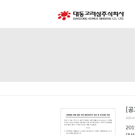
[공
ddkor
20
대상