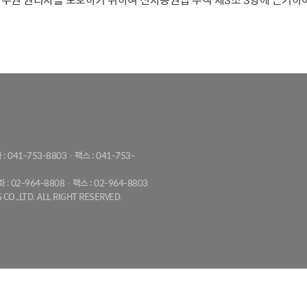
 : 041-753-8803 · 팩스 : 041-753-
화 : 02-964-8808 · 팩스 : 02-964-8803
CO.,LTD. ALL RIGHT RESERVED.