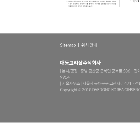
Sitemap
위치 안내
대동고려삼주식회사
| 본사/공장 | 충남 금산군 군북면 군북로 586
· 전화
9914
| 서울사무소 | 서울시 동대문구 고산자로 471
· 전
Copyright © 2018 DAEDONG KOREA GINSENG 