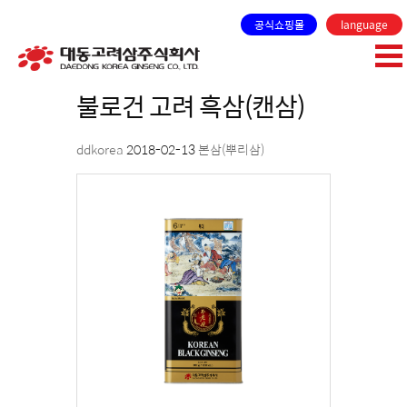
공식쇼핑몰
language
불로건 고려 흑삼(캔삼)
ddkorea
2018-02-13
본삼(뿌리삼)