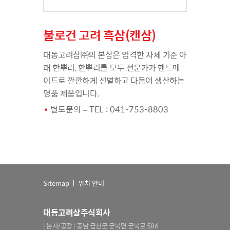
불로건 고려 흑삼(캔삼)
대동고려삼㈜의 본삼은 엄격한 자체 기준 아
래 한뿌리, 한뿌리를 모두 전문가가 핸드메
이드로 깐깐하게 선별하고 다듬어 생산하는
명품 제품입니다.
별도문의 – TEL : 041-753-8803
Sitemap
위치 안내
대동고려삼주식회사
| 본사/공장 | 충남 금산군 군북면 군북로 586