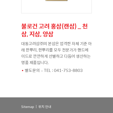
불로건 고려 홍삼(캔삼) _ 천
삼, 지삼, 양삼
대동고려삼㈜의 본삼은 엄격한 자체 기준 아
래 한뿌리, 한뿌리를 모두 전문가가 핸드메
이드로 깐깐하게 선별하고 다듬어 생산하는
명품 제품입니다.
별도문의 – TEL : 041-753-8803
Sitemap
위치 안내