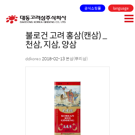
공식쇼핑몰
language
불로건 고려 홍삼(캔삼) _
천삼, 지삼, 양삼
ddkorea
2018-02-13
본삼(뿌리삼)