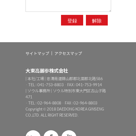
サイトマップ
アクセスマップ
大東高麗参株式会社
| 本社/工場 | 忠清南道錦山郡郡北面郡北路586
· TEL : 041-753-8803 · FAX : 041-753-9914
| ソウル事務所 | ソウル特別市東大門区古山子路
471
· TEL : 02-964-8808 · FAX : 02-964-8803
Copyright © 2018 DAEDONG KOREA GINSENG
CO.,LTD. ALL RIGHT RESERVED.